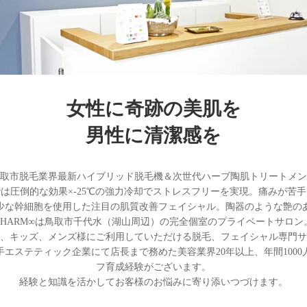
女性に奇跡の美肌を
男性に清潔感を
取市脱毛業界最新ハイブリッド脱毛機＆次世代ハーブ陶肌トリートメン
は圧倒的な効果×-25℃の強力冷却でストレスフリーを実現。痛みが苦
少な幹細胞を使用した注目の肌質改善フェイシャル。陶器のような艶の
CHARM∞は鳥取市千代水（湖山周辺）の完全個室のプライベートサロン
、キッズ、メンズ様にご利用していただける脱毛、フェイシャル専門サ
エステティック企業にて店長まで務めた美容業界20年以上、年間100
フ育成経験がございます。
経験と知識を活かしてお客様のお悩みに寄り添いつづけます。