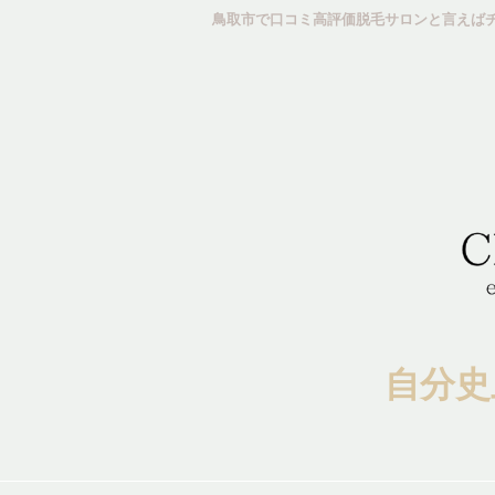
コ
鳥取市で口コミ高評価脱毛サロンと言えばチ
ン
テ
ン
ツ
へ
ス
キ
ッ
プ
自分史