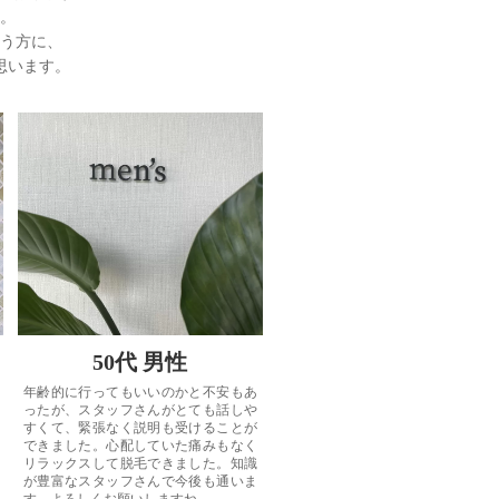
。
う方に、
思います。
50代 男性
年齢的に行ってもいいのかと不安もあ
ったが、スタッフさんがとても話しや
すくて、緊張なく説明も受けることが
できました。心配していた痛みもなく
リラックスして脱毛できました。知識
が豊富なスタッフさんで今後も通いま
す。よろしくお願いしますね。