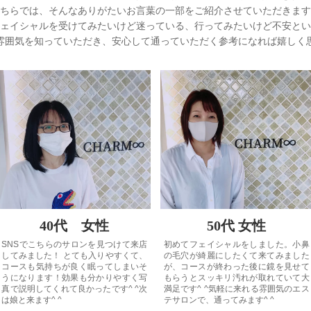
ちらでは、そんなありがたいお言葉の一部をご紹介させていただきます
ェイシャルを受けてみたいけど迷っている、行ってみたいけど不安とい
雰囲気を知っていただき、安心して通っていただく参考になれば嬉しく
40代 女性
50代 女性
SNSでこちらのサロンを見つけて来店
初めてフェイシャルをしました。小鼻
してみました！ とても入りやすくて、
の毛穴が綺麗にしたくて来てみました
コースも気持ちが良く眠ってしまいそ
が、コースが終わった後に鏡を見せて
うになります！効果も分かりやすく写
もらうとスッキリ汚れが取れていて大
真で説明してくれて良かったです^ ^次
満足です^ ^気軽に来れる雰囲気のエス
は娘と来ます^ ^
テサロンで、通ってみます^ ^