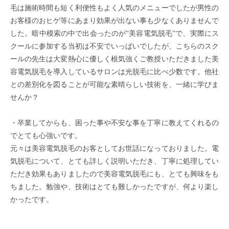
毛は施術時間も短く利便性もよく人気のメニューでしたが男性の
お客様のおヒゲ等にあまり効果が出ない事も少なくありませんで
した。暗中模索の中で出会ったのが“美容電気脱毛”で、実際にス
クールに参加する当初は不安でいっぱいでしたが、こちらのスク
ールの先生は大変熱心に優しく根気強くご教授いただきました美
容電気脱毛を導入しているサロンは光脱毛に比べ少数です。他社
との差別化を図ることが可能な素晴らしい技術を、一緒に学びま
せんか？
・卒業してからも、困った事や不安な事を丁寧に教えてくれるの
でとても心強いです。
元々は美容電気脱毛のお客としてお世話になっておりました。電
気脱毛について、とても詳しく説明いただき、丁寧に処理してい
ただき効果もありましたので美容電気脱毛にも、とても興味をも
ちました。勉強や、技術はとても難しかったですが、何より楽し
かったです。