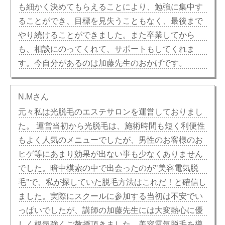
も細かく決めてもらえることにより、勉強に集中す
ることができ、目標を見失うこともなく、最後まで
やり続けることができました。また卒業してから
も、相談にのってくれて、サポートもしてくれま
す。今自分があるのは加藤先生のおかげです。
N.Mさん
元々私は光脱毛のエステサロンを運営しておりまし
た。 運営当初から光脱毛は、施術時間も短く利便性
もよく人気のメニューでしたが、男性のお客様のお
ヒゲ等にあまり効果が出ない事も少なくありません
でした。暗中模索の中で出会ったのが"美容電気脱
毛"で、私が探していた脱毛方法はこれだ！と確信し
ました。実際にスクールに参加する当初は不安でい
っぱいでしたが、講師の加藤先生には大変熱心に優
しく根気強くご教授頂きました。美容電気脱毛を導