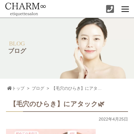
コ
ン
テ
ン
ツ
へ
ス
キ
ッ
BLOG
プ
ブログ
トップ
>
ブログ
>
【毛穴のひらき】にアタック🌿
【毛穴のひらき】にアタック🌿
2022年4月25日