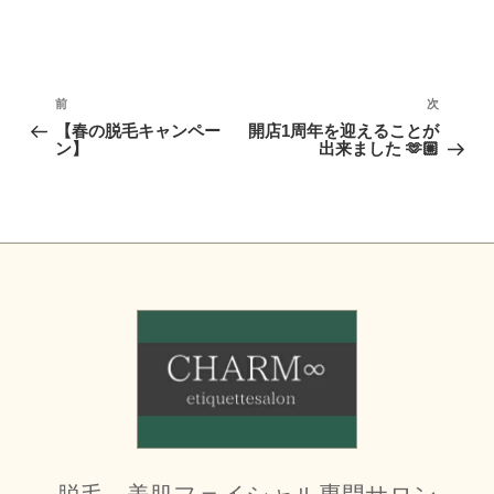
投
稿
前
次
前
次
ナ
の
の
【春の脱毛キャンペー
開店1周年を迎えることが
ビ
投
投
ン】
出来ました 🫶🏼
ゲ
稿
稿
ー
シ
ョ
ン