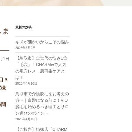
最新の投稿
しま
キメが細かいからこその悩み
2026年6月2日
【鳥取市】全世代の悩み1位
9月1日
「毛穴」！CHARM∞で人気
の毛穴レス・肌再生ケアと
は？
目３
2026年4月10日
ズ様
鳥取市で介護脱毛をお考えの
方へ｜白髪になる前に！VIO
時間
脱毛を始めるべき理由とサロ
ン選びのポイント
2026年4月10日
【ご報告】姉妹店「CHARM