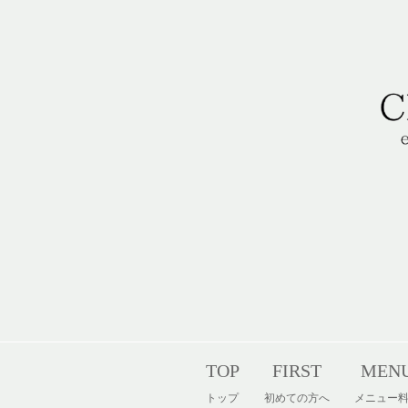
コ
ン
テ
ン
ツ
へ
ス
キ
ッ
プ
TOP
FIRST
MEN
トップ
初めての方へ
メニュー