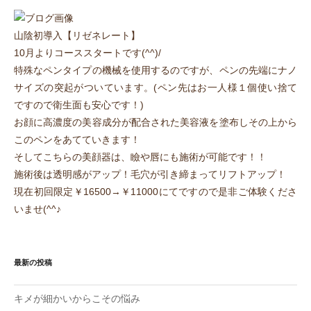
山陰初導入【リゼネレート】
10月よりコーススタートです(^^)/
特殊なペンタイプの機械を使用するのですが、ペンの先端にナノ
サイズの突起がついています。(ペン先はお一人様１個使い捨て
ですので衛生面も安心です！)
お顔に高濃度の美容成分が配合された美容液を塗布しその上から
このペンをあてていきます！
そしてこちらの美顔器は、瞼や唇にも施術が可能です！！
施術後は透明感がアップ！毛穴が引き締まってリフトアップ！
現在初回限定￥16500→￥11000にてですので是非ご体験くださ
いませ(^^♪
最新の投稿
キメが細かいからこその悩み