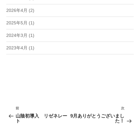
2026年4月
(2)
2025年5月
(1)
2024年3月
(1)
2023年4月
(1)
投
稿
前
次
前
次
ナ
の
の
山陰初導入 リゼネレー
9月ありがとうございまし
ビ
投
投
ト
た！
ゲ
稿
稿
ー
シ
ョ