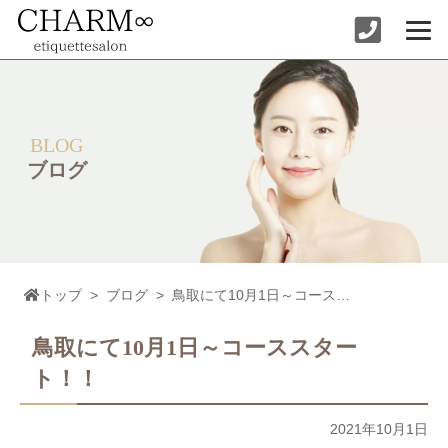
コ
ン
テ
ン
ツ
へ
ス
キ
ッ
BLOG
プ
ブログ
トップ
>
ブログ
>
鳥取にて10月1日～コーススタート！！
鳥取にて10月1日～コーススター
ト！！
2021年10月1日