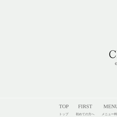
コ
ン
テ
ン
ツ
へ
ス
キ
ッ
プ
TOP
FIRST
MEN
トップ
初めての方へ
メニュー