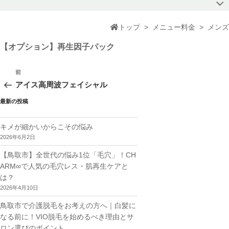
トップ
>
メニュー料金
>
メンズ
【オプション】再生因子パック
投
稿
前
前
ナ
の
アイス高周波フェイシャル
ビ
投
ゲ
稿
最新の投稿
ー
シ
ョ
キメが細かいからこその悩み
ン
2026年6月2日
【鳥取市】全世代の悩み1位「毛穴」！CH
ARM∞で人気の毛穴レス・肌再生ケアと
は？
2026年4月10日
鳥取市で介護脱毛をお考えの方へ｜白髪に
なる前に！VIO脱毛を始めるべき理由とサ
ロン選びのポイント