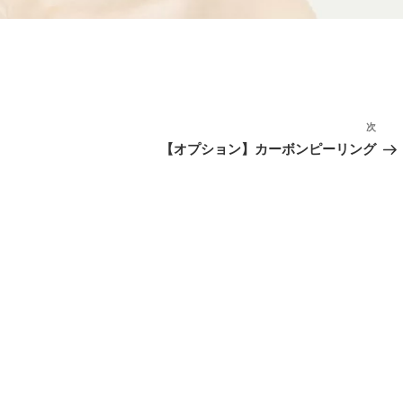
次
次
の
【オプション】カーボンピーリング
投
稿