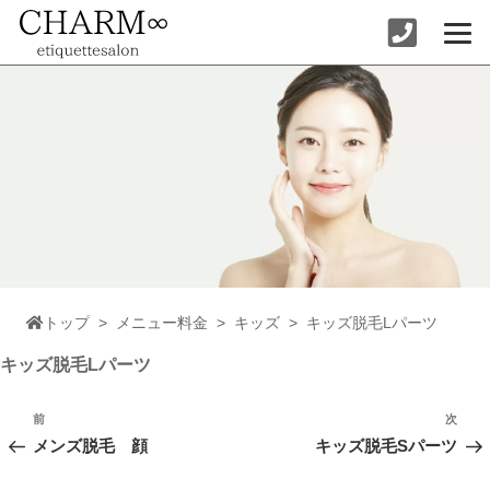
コ
ン
テ
ン
ツ
へ
ス
キ
ッ
プ
トップ
>
メニュー料金
>
キッズ
>
キッズ脱毛Lパーツ
キッズ脱毛Lパーツ
投
稿
前
次
前
次
ナ
の
の
メンズ脱毛 顔
キッズ脱毛Sパーツ
ビ
投
投
ゲ
稿
稿