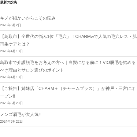
ー
最新の投稿
シ
ョ
ン
キメが細かいからこその悩み
2026年6月2日
【鳥取市】全世代の悩み1位「毛穴」！CHARM∞で人気の毛穴レス・肌
再生ケアとは？
2026年4月10日
鳥取市で介護脱毛をお考えの方へ｜白髪になる前に！VIO脱毛を始める
べき理由とサロン選びのポイント
2026年4月10日
【ご報告】姉妹店「CHARM＋（チャームプラス）」が神戸・三宮にオ
ープン‼︎
2025年5月29日
メンズ眉毛が大人気‼︎
2024年3月22日