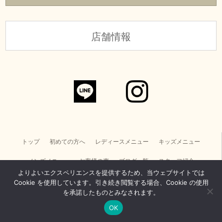
店舗情報
トップ
初めての方へ
レディースメニュー
キッズメニュー
メンズメニュー
お客様の声
ブログ一覧
スタッフ紹介
よりよいエクスペリエンスを提供するため、当ウェブサイトでは
店舗情報・お問い合わせ
美容電気脱毛スクール
Cookie を使用しています。引き続き閲覧する場合、Cookie の使用
を承諾したものとみなされます。
REVIの導入をお考えの方へ
求人情報
個人情報取り扱い
サイトマップ
OK
Copyright © CHARM. All Rights Reserved