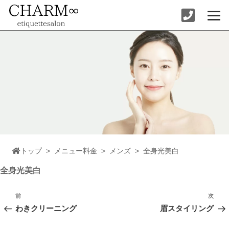
コ
ン
テ
ン
ツ
へ
ス
キ
ッ
プ
トップ
>
メニュー料金
>
メンズ
>
全身光美白
全身光美白
投
稿
前
次
前
次
ナ
の
の
わきクリーニング
眉スタイリング
ビ
投
投
ゲ
稿
稿