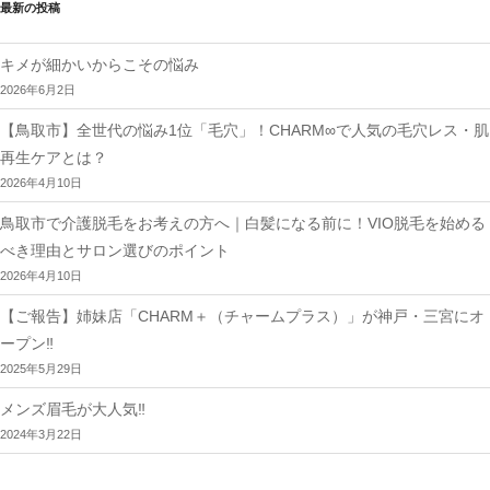
ー
最新の投稿
シ
ョ
ン
キメが細かいからこその悩み
2026年6月2日
【鳥取市】全世代の悩み1位「毛穴」！CHARM∞で人気の毛穴レス・肌
再生ケアとは？
2026年4月10日
鳥取市で介護脱毛をお考えの方へ｜白髪になる前に！VIO脱毛を始める
べき理由とサロン選びのポイント
2026年4月10日
【ご報告】姉妹店「CHARM＋（チャームプラス）」が神戸・三宮にオ
ープン‼︎
2025年5月29日
メンズ眉毛が大人気‼︎
2024年3月22日