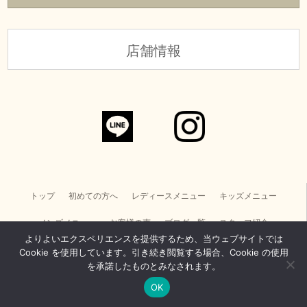
店舗情報
トップ
初めての方へ
レディースメニュー
キッズメニュー
メンズメニュー
お客様の声
ブログ一覧
スタッフ紹介
よりよいエクスペリエンスを提供するため、当ウェブサイトでは
店舗情報・お問い合わせ
美容電気脱毛スクール
Cookie を使用しています。引き続き閲覧する場合、Cookie の使用
を承諾したものとみなされます。
REVIの導入をお考えの方へ
求人情報
個人情報取り扱い
サイトマップ
OK
Copyright © CHARM. All Rights Reserved