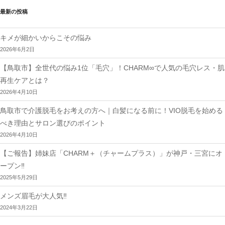
ー
シ
最新の投稿
ョ
ン
キメが細かいからこその悩み
2026年6月2日
【鳥取市】全世代の悩み1位「毛穴」！CHARM∞で人気の毛穴レス・肌
再生ケアとは？
2026年4月10日
鳥取市で介護脱毛をお考えの方へ｜白髪になる前に！VIO脱毛を始める
べき理由とサロン選びのポイント
2026年4月10日
【ご報告】姉妹店「CHARM＋（チャームプラス）」が神戸・三宮にオ
ープン‼︎
2025年5月29日
メンズ眉毛が大人気‼︎
2024年3月22日