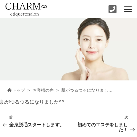
コ
ン
テ
ン
ツ
へ
ス
キ
ッ
プ
トップ
>
お客様の声
>
肌がつるつるになりました^^
肌がつるつるになりました^^
投
稿
前
次
前
次
ナ
の
の
全身脱毛スタートします。
初めてのエステをしまし
ビ
投
投
た！
ゲ
稿
稿