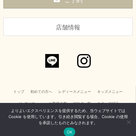
店舗情報
トップ
初めての方へ
レディースメニュー
キッズメニュー
メンズメニュー
お客様の声
ブログ一覧
スタッフ紹介
よりよいエクスペリエンスを提供するため、当ウェブサイトでは
店舗情報・お問い合わせ
美容電気脱毛スクール
Cookie を使用しています。引き続き閲覧する場合、Cookie の使用
を承諾したものとみなされます。
REVIの導入をお考えの方へ
求人情報
個人情報取り扱い
サイトマップ
OK