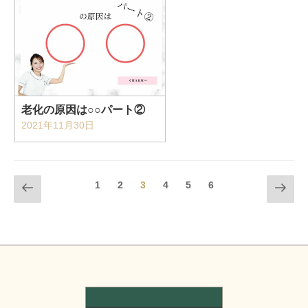
老化の原因は○○パート②
2021年11月30日
投
前のページ
次のペ
固
固
固定ページ
固
固
固
1
2
3
4
5
6
稿
定
定
定
定
定
ージ
ナ
ペ
ペ
ペ
ペ
ペ
ビ
ー
ー
ー
ー
ー
ゲ
ジ
ジ
ジ
ジ
ジ
ー
シ
ョ
ン