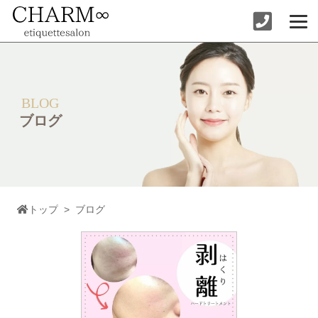
コ
ン
テ
ン
ツ
へ
ス
キ
ッ
BLOG
プ
ブログ
トップ
>
ブログ