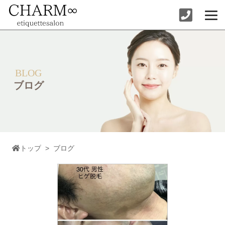
コ
ン
テ
ン
ツ
へ
ス
キ
ッ
BLOG
プ
ブログ
トップ
>
ブログ