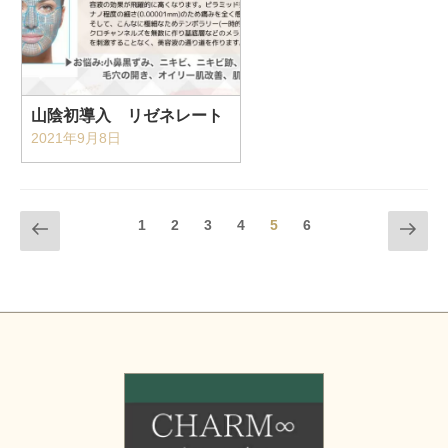
山陰初導入 リゼネレート
2021年9月8日
投
前のページ
次のペ
固
固
固
固
固定ページ
固
1
2
3
4
5
6
稿
定
定
定
定
定
ージ
ナ
ペ
ペ
ペ
ペ
ペ
ビ
ー
ー
ー
ー
ー
ゲ
ジ
ジ
ジ
ジ
ジ
ー
シ
ョ
ン