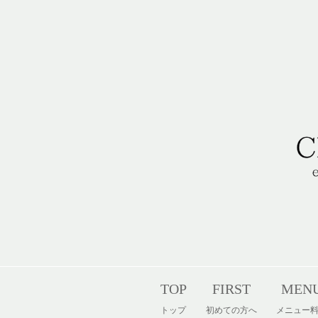
コ
ン
テ
ン
ツ
へ
ス
キ
ッ
プ
TOP
FIRST
MEN
トップ
初めての方へ
メニュー